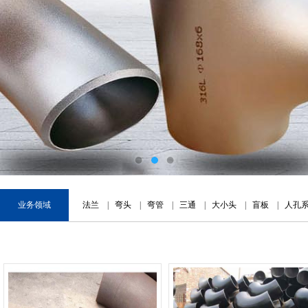
业务领域
法兰
|
弯头
|
弯管
|
三通
|
大小头
|
盲板
|
人孔